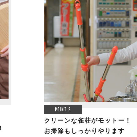
POINT.2
クリーンな雀荘がモットー！
！
お掃除もしっかりやります